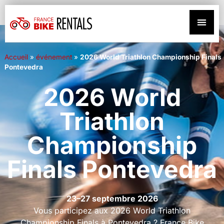
Accueil
»
événement
»
2026 World Triathlon Championship Finals
Pontevedra
2026 World
Triathlon
Championship
Finals Pontevedra
23–27 septembre 2026
Vous participez aux 2026 World Triathlon
Championship Finals à Pontevedra ? France Bike