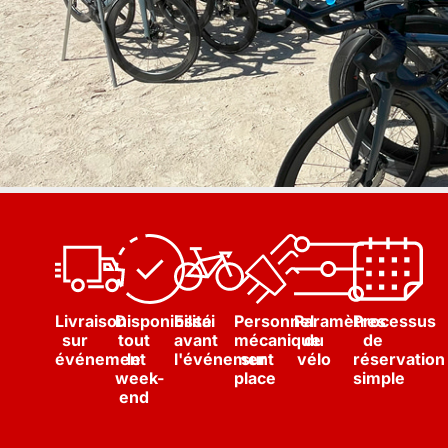
Livraison
Disponibilité
Essai
Personnel
Paramètres
Processus
sur
tout
avant
mécanique
du
de
événement
le
l'événement
sur
vélo
réservation
week-
place
simple
end