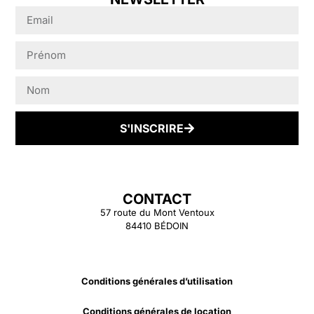
€ sont couvertes
par l’assurance).
L’usure normale
n’est pas
couverte. Le
calcul de la perte
sera basé sur la
S'INSCRIRE
valeur du vélo à
son prix de
marché en cas de
vol ou de
CONTACT
dommages
57 route du Mont Ventoux
irréparables. En
84410 BÉDOIN
cas de dommages
réparables (à
notre seule
Conditions générales d’utilisation
discrétion), la
perte sera
Conditions générales de location