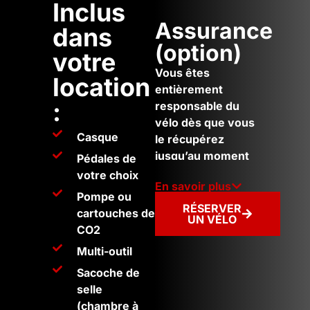
Inclus
Assurance
dans
(option)
votre
Vous êtes
location
entièrement
:
responsable du
vélo dès que vous
Casque
le récupérez
jusqu’au moment
Pédales de
où vous le
votre choix
En savoir plus
retournez. Vous
Pompe ou
êtes responsable
RÉSERVER
cartouches de
UN VÉLO
de tout dommage,
CO2
perte ou vol du
Multi-outil
vélo. Vous êtes
responsable de la
Sacoche de
réparation ou du
selle
remplacement du
(chambre à